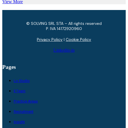
View More
© SOLVING SRL STA – All rights reserved
P. IVA ​14172920960
Privacy Policy
|
Cookie Policy
Linkedin-in
Pages
Lo Studio
Il Team
Practice Areas
Recruitment
Insight