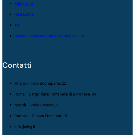
Public Law
Real Estate
Tax
Wealth, Estate and Succession Planning
Contatti
Milano – Foro Buonaparte, 22
Roma – Largo della Fontanella di Borghese, 84
Napoli – Viale Gramsci, 5
Padova – Piazza Eremitani, 18
info@slvg.it