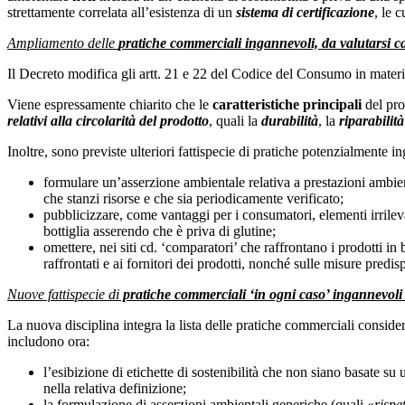
strettamente correlata all’esistenza di un
sistema di certificazione
, le 
Ampliamento delle
pratiche commerciali ingannevoli, da valutarsi c
Il Decreto modifica gli artt. 21 e 22 del Codice del Consumo in mater
Viene espressamente chiarito che le
caratteristiche principali
del pro
relativi alla circolarità del prodotto
, quali la
durabilità
, la
riparabilità
Inoltre, sono previste ulteriori fattispecie di pratiche potenzialmente i
formulare un’asserzione ambientale relativa a prestazioni ambient
che stanzi risorse e che sia periodicamente verificato;
pubblicizzare, come vantaggi per i consumatori, elementi irrile
bottiglia asserendo che è priva di glutine;
omettere, nei siti cd. ‘comparatori’ che raffrontano i prodotti in ba
raffrontati e ai fornitori dei prodotti, nonché sulle misure predi
Nuove fattispecie di
pratiche commerciali ‘in ogni caso’ ingannevoli (
La nuova disciplina integra la lista delle pratiche commerciali conside
includono ora:
l’esibizione di etichette di sostenibilità che non siano basate su 
nella relativa definizione;
la formulazione di asserzioni ambientali generiche (quali «
rispe