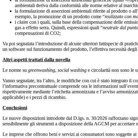
ambientali deriva dalla conformità alle norme relative al marchi
la formulazione di asserzioni ambientali riferite al prodotto o a
esempio, la promozione di un prodotto come “
realizzato con ma
i
claim
con i quali, sulla base della compensazione delle emission
gas a effetto serra. Quindi, espressioni quali “
neutrale dal punto
compensazioni di CO2;
Va poi segnalata l’introduzione di alcune ulteriori fattispecie di prati
un software sul funzionamento del prodotto, l’effettiva necessità degli a
Altri aspetti trattati dalla novella
Le norme su
greenwashing
,
social washing
e circolarità non sono le 
Vanno segnalate, tra l’altro, le modifiche con cui è stato integrato il 
l’informativa precontrattuale comprende ora le informazioni sull’event
rispettivamente mediante l’etichetta armonizzata e l’avviso armonizzato 
applicabile) e i pezzi di ricambio.
Conclusioni
Le nuove disposizioni introdotte dal D.lgs. n. 30/2026 rafforzano signif
sensibilmente gli strumenti a disposizione della AGCM per accertare e,
Le imprese che offrono beni e servizi ai consumatori sono soggette ai v