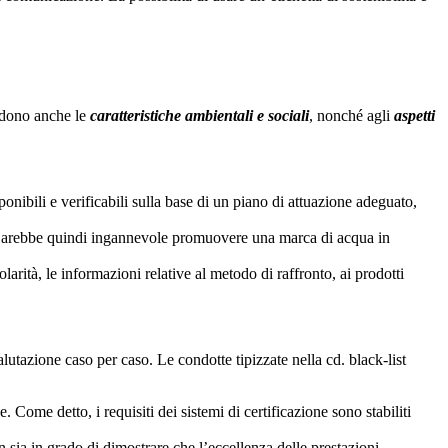
endono anche le
caratteristiche ambientali e sociali
, nonché agli
aspetti
nibili e verificabili sulla base di un piano di attuazione adeguato,
a. Sarebbe quindi ingannevole promuovere una marca di acqua in
colarità, le informazioni relative al metodo di raffronto, ai prodotti
valutazione caso per caso. Le condotte tipizzate nella cd. black-list
. Come detto, i requisiti dei sistemi di certificazione sono stabiliti
on sia in grado di dimostrare che l’eccellenza delle prestazioni