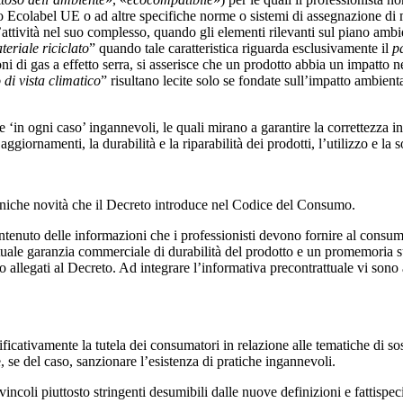
o Ecolabel UE o ad altre specifiche norme o sistemi di assegnazione di 
ll’attività nel suo complesso, quando gli elementi rilevanti sul piano amb
teriale riciclato
” quando tale caratteristica riguarda esclusivamente il
p
i di gas a effetto serra, si asserisce che un prodotto abbia un impatto n
 di vista climatico
” risultano lecite solo se fondate sull’impatto ambienta
che ‘in ogni caso’ ingannevoli, le quali mirano a garantire la correttezza 
ggiornamenti, la durabilità e la riparabilità dei prodotti, l’utilizzo e la
uniche novità che il Decreto introduce nel Codice del Consumo.
contenuto delle informazioni che i professionisti devono fornire al consum
uale garanzia commerciale di durabilità del prodotto e un promemoria sul
allegati al Decreto. Ad integrare l’informativa precontrattuale vi sono a
icativamente la tutela dei consumatori in relazione alle tematiche di sos
 se del caso, sanzionare l’esistenza di pratiche ingannevoli.
incoli piuttosto stringenti desumibili dalle nuove definizioni e fattisp