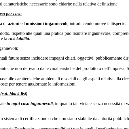
cui caratteristiche necessarie sono chiarite nella relativa definizione.
aso per caso
ia di
azioni
ed
omissioni ingannevoli
, introducendo nuove fattispecie.
dotto, rispetto alle quali una pratica può risultare ingannevole, compr
e la
riciclabilità
.
ngannevoli:
ali future senza includere impegni chiari, oggettivi, pubblicamente dispo
vanti che non derivano dalle caratteristiche del prodotto o dell’impres
se alle caratteristiche ambientali o sociali o agli aspetti relativi alla cir
sposte per tenere aggiornate le informazioni.
c.d. black list)
rate
in ogni caso ingannevoli
, in quanto tali vietate senza necessità di 
un sistema di certificazione o che non siano stabilite da autorità pubbliche
ttoso dell’ambiente
», «
ecocompatibile
») per le quali il professionista n