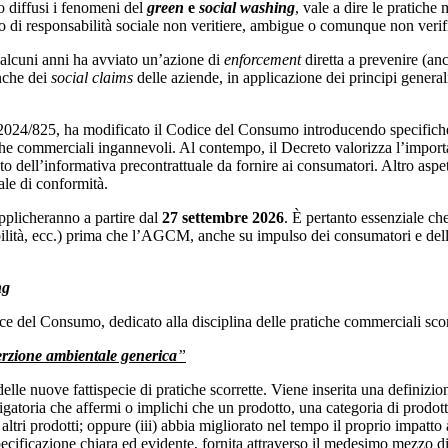
o diffusi i fenomeni del
green
e
social
washing
, vale a dire le pratiche 
 o di responsabilità sociale non veritiere, ambigue o comunque non verifi
 alcuni anni ha avviato un’azione di
enforcement
diretta a prevenire (an
nche dei
social claims
delle aziende, in applicazione dei principi general
 2024/825, ha modificato il Codice del Consumo introducendo specifiche
he commerciali ingannevoli. Al contempo, il Decreto valorizza l’importanz
to dell’informativa precontrattuale da fornire ai consumatori. Altro aspe
ale di conformità.
pplicheranno a partire dal
27 settembre 2026
. È pertanto essenziale c
nibilità, ecc.) prima che l’AGCM, anche su impulso dei consumatori e del
ng
ce del Consumo, dedicato alla disciplina delle pratiche commerciali scorr
erzione ambientale generica
”
elle nuove fattispecie di pratiche scorrette. Viene inserita una definiz
gatoria che affermi o implichi che un prodotto, una categoria di prodot
altri prodotti; oppure (iii) abbia migliorato nel tempo il proprio impatt
specificazione chiara ed evidente, fornita attraverso il medesimo mezzo di