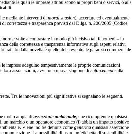
mediante le quali le imprese attribuiscono ai propri beni o servizi, o alla
cabili.
che mediante interventi di
moral suasion
), accertare ed eventualmente
i di correttezza e trasparenza previsti dal D.lgs. n. 206/2005 (Codice
 norme volte a contrastare in modo più incisivo tali fenomeni – in
a della correttezza e trasparenza informativa sugli aspetti relativi
tto trattato dalla novella è quello della eventuale garanzia commerciale
he le imprese adeguino tempestivamente le proprie comunicazioni
le loro associazioni, avvii una nuova stagione di
enforcement
sulla
ette. Tra le innovazioni più significative si segnalano le seguenti.
ione molto ampia di
asserzione ambientale
, che ricomprende qualsiasi
ti, un marchio o un operatore economico (i) abbia un impatto positivo
o ambientale. Viene inoltre definita come
generica
qualsiasi asserzione
 comunicazione. La possibilità di usare un’etichetta di sostenibilità è