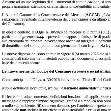
Accanto ad un uso legittimo di tali strumenti di comunicazione, si son
propria immagine aziendale, caratteristiche di sostenibilità ambientale
L’Autorità Garante della Concorrenza e del Mercato (
AGCM
) già da
sanzionare l’eventuale ingannevolezza dei
green claims
e da ultimo a
del Consumo).
In questo contesto, il
D.lgs. n. 30/2026
nel recepire la Direttiva (UE)
particolare il
greenwashing
– prevedendo apposite fattispecie di pratic
alla circolarità dei prodotti, provvedendo anche ad integrare il contenu
di durabilità e del suo rapporto di complementarità con la garanzia leg
Le nuove disposizioni sono entrate in vigore il 24 marzo 2026 ma si a
commerciali (sito internet, materiali pubblicitari, documenti di soste
base delle recenti norme.
Le nuove norme del Codice del Consumo su
green
e
social washi
Come anticipato, il D.lgs. n. 30/2026 interviene sul Titolo III del Codi
Nuove definizioni normative, tra cui “
asserzione ambientale
” e “
ass
Il Decreto introduce numerose definizioni funzionali all’applicazione d
messaggio o rappresentazione figurativa, grafica o simbolica non obbli
o nullo sull’ambiente; (ii) sia meno dannoso per l’ambiente rispetto ad 
ambientale
non
inclusa in un’etichetta di sostenibilità e priva di una 