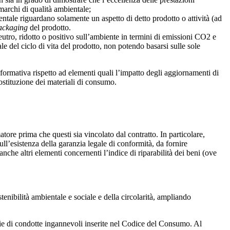
marchi di qualità ambientale;
ientale riguardano solamente un aspetto di detto prodotto o attività (ad
ackaging
del prodotto.
eutro, ridotto o positivo sull’ambiente in termini di emissioni CO2 e
le del ciclo di vita del prodotto, non potendo basarsi sulle sole
informativa rispetto ad elementi quali l’impatto degli aggiornamenti di
 sostituzione dei materiali di consumo.
atore prima che questi sia vincolato dal contratto. In particolare,
l’esistenza della garanzia legale di conformità, da fornire
nche altri elementi concernenti l’indice di riparabilità dei beni (ove
tenibilità ambientale e sociale e della circolarità, ampliando
ecie di condotte ingannevoli inserite nel Codice del Consumo. Al