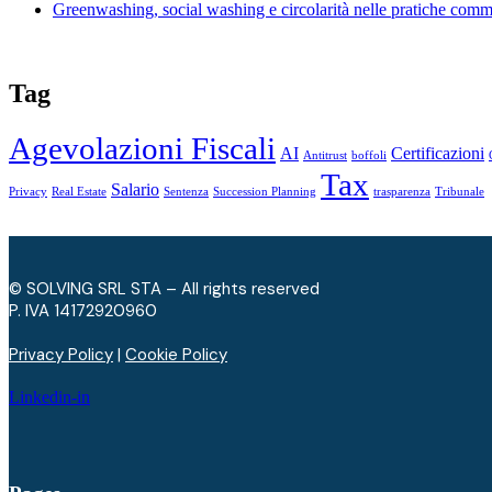
Greenwashing, social washing e circolarità nelle pratiche comm
Tag
Agevolazioni Fiscali
AI
Certificazioni
Antitrust
boffoli
Tax
Salario
Privacy
Real Estate
Sentenza
Succession Planning
trasparenza
Tribunale
© SOLVING SRL STA – All rights reserved
P. IVA ​14172920960
Privacy Policy
|
Cookie Policy
Linkedin-in