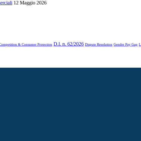
erciali
12 Maggio 2026
D.l. n. 62/2026
Competition & Consumer Protection
Dispute Resolution
Gender Pay Gap
L