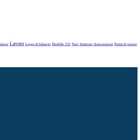
Lavoro
abour
Legge di bilancio
Modello 231
Neri; Antitrust; Assicurazioni
Parità di genere