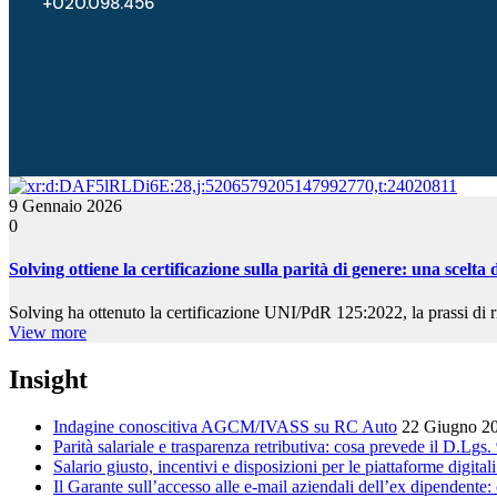
+020.098.456
9 Gennaio 2026
0
Solving ottiene la certificazione sulla parità di genere: una scelt
Solving ha ottenuto la certificazione UNI/PdR 125:2022, la prassi di 
View more
Insight
Indagine conoscitiva AGCM/IVASS su RC Auto
22 Giugno 2
Parità salariale e trasparenza retributiva: cosa prevede il D.Lgs
Salario giusto, incentivi e disposizioni per le piattaforme digital
Il Garante sull’accesso alle e-mail aziendali dell’ex dipendente: o