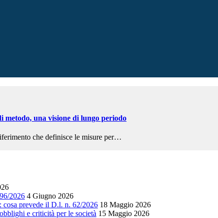
a di metodo, una visione di lungo periodo
riferimento che definisce le misure per…
026
. 96/2026
4 Giugno 2026
i: cosa prevede il D.l. n. 62/2026
18 Maggio 2026
bblighi e criticità per le società
15 Maggio 2026