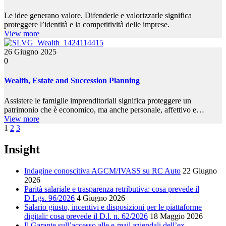
Le idee generano valore. Difenderle e valorizzarle significa
proteggere l’identità e la competitività delle imprese.
View more
26 Giugno 2025
0
Wealth, Estate and Succession Planning
Assistere le famiglie imprenditoriali significa proteggere un
patrimonio che è economico, ma anche personale, affettivo e…
View more
1
2
3
Insight
Indagine conoscitiva AGCM/IVASS su RC Auto
22 Giugno
2026
Parità salariale e trasparenza retributiva: cosa prevede il
D.Lgs. 96/2026
4 Giugno 2026
Salario giusto, incentivi e disposizioni per le piattaforme
digitali: cosa prevede il D.l. n. 62/2026
18 Maggio 2026
Il Garante sull’accesso alle e-mail aziendali dell’ex