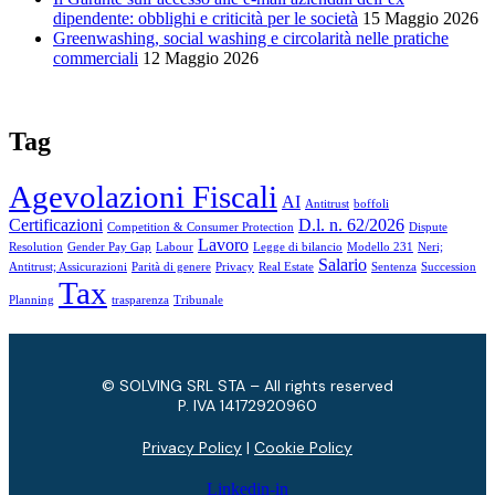
dipendente: obblighi e criticità per le società
15 Maggio 2026
Greenwashing, social washing e circolarità nelle pratiche
commerciali
12 Maggio 2026
Tag
Agevolazioni Fiscali
AI
Antitrust
boffoli
Certificazioni
D.l. n. 62/2026
Competition & Consumer Protection
Dispute
Lavoro
Resolution
Gender Pay Gap
Labour
Legge di bilancio
Modello 231
Neri;
Salario
Antitrust; Assicurazioni
Parità di genere
Privacy
Real Estate
Sentenza
Succession
Tax
Planning
trasparenza
Tribunale
© SOLVING SRL STA – All rights reserved
P. IVA ​14172920960
Privacy Policy
|
Cookie Policy
Linkedin-in