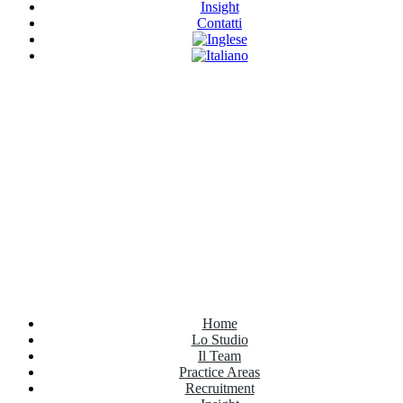
Insight
Contatti
Have Any Questions?
+020.098.456
Home
Lo Studio
Il Team
Practice Areas
Recruitment