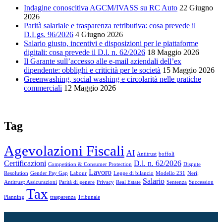
Indagine conoscitiva AGCM/IVASS su RC Auto
22 Giugno
2026
Parità salariale e trasparenza retributiva: cosa prevede il
D.Lgs. 96/2026
4 Giugno 2026
Salario giusto, incentivi e disposizioni per le piattaforme
digitali: cosa prevede il D.l. n. 62/2026
18 Maggio 2026
Il Garante sull’accesso alle e-mail aziendali dell’ex
dipendente: obblighi e criticità per le società
15 Maggio 2026
Greenwashing, social washing e circolarità nelle pratiche
commerciali
12 Maggio 2026
Tag
Agevolazioni Fiscali
AI
Antitrust
boffoli
Certificazioni
D.l. n. 62/2026
Competition & Consumer Protection
Dispute
Lavoro
Resolution
Gender Pay Gap
Labour
Legge di bilancio
Modello 231
Neri;
Salario
Antitrust; Assicurazioni
Parità di genere
Privacy
Real Estate
Sentenza
Succession
Tax
Planning
trasparenza
Tribunale