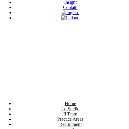
Insight
Contatti
Have Any Questions?
+020.098.456
Home
Lo Studio
Il Team
Practice Areas
Recruitment