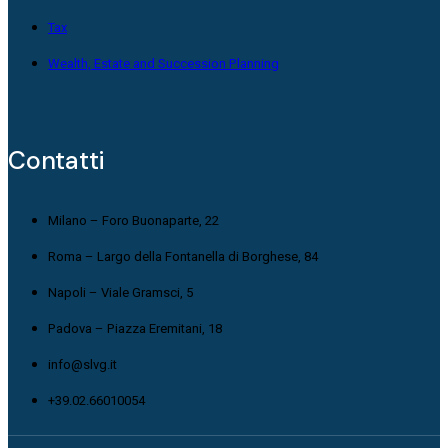
Tax
Wealth, Estate and Succession Planning
Contatti
Milano – Foro Buonaparte, 22
Roma – Largo della Fontanella di Borghese, 84
Napoli – Viale Gramsci, 5
Padova – Piazza Eremitani, 18
info@slvg.it
+39.02.66010054