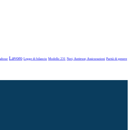
Lavoro
abour
Legge di bilancio
Modello 231
Neri; Antitrust; Assicurazioni
Parità di genere