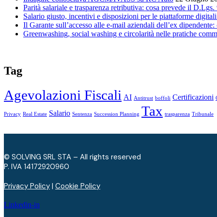
Parità salariale e trasparenza retributiva: cosa prevede il D.Lgs
Salario giusto, incentivi e disposizioni per le piattaforme digital
Il Garante sull’accesso alle e-mail aziendali dell’ex dipendente: o
Greenwashing, social washing e circolarità nelle pratiche comm
Tag
Agevolazioni Fiscali
AI
Certificazioni
Antitrust
boffoli
Tax
Salario
Privacy
Real Estate
Sentenza
Succession Planning
trasparenza
Tribunale
© SOLVING SRL STA – All rights reserved
P. IVA ​14172920960
Privacy Policy
|
Cookie Policy
Linkedin-in