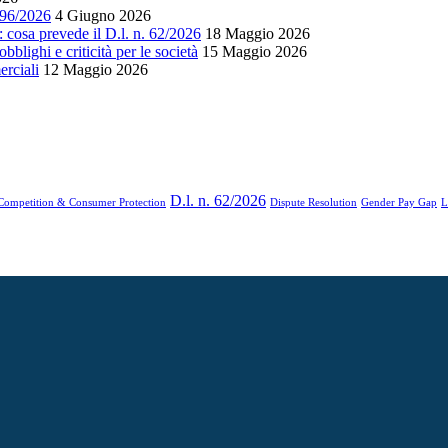
. 96/2026
4 Giugno 2026
i: cosa prevede il D.l. n. 62/2026
18 Maggio 2026
bblighi e criticità per le società
15 Maggio 2026
erciali
12 Maggio 2026
D.l. n. 62/2026
Competition & Consumer Protection
Dispute Resolution
Gender Pay Gap
L