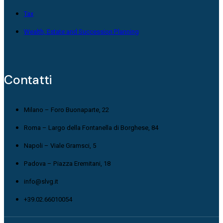
Tax
Wealth, Estate and Succession Planning
Contatti
Milano – Foro Buonaparte, 22
Roma – Largo della Fontanella di Borghese, 84
Napoli – Viale Gramsci, 5
Padova – Piazza Eremitani, 18
info@slvg.it
+39.02.66010054