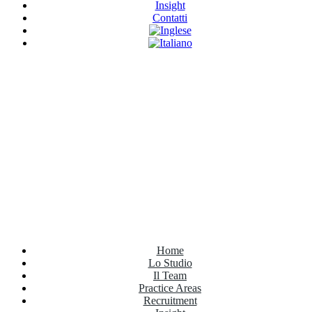
Insight
Contatti
Have Any Questions?
+020.098.456
Home
Lo Studio
Il Team
Practice Areas
Recruitment