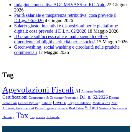
Indagine conoscitiva AGCM/IVASS su RC Auto
22 Giugno
2026
Parità salariale e trasparenza retributiva: cosa prevede il
D.Lgs. 96/2026
4 Giugno 2026
Salario giusto, incentivi e disposizioni per le piattaforme
digitali: cosa prevede il D.l. n. 62/2026
18 Maggio 2026
Il Garante sull’accesso alle e-mail aziendali dell’ex
dipendente: obblighi e criticità per le società
15 Maggio 2026
Greenwashing, social washing e circolarità nelle pratiche
commerciali
12 Maggio 2026
Tag
Agevolazioni Fiscali
AI
Antitrust
boffoli
Certificazioni
D.l. n. 62/2026
Competition & Consumer Protection
Dispute
Lavoro
Resolution
Gender Pay Gap
Labour
Legge di bilancio
Modello 231
Neri;
Salario
Antitrust; Assicurazioni
Parità di genere
Privacy
Real Estate
Sentenza
Succession
Tax
Planning
trasparenza
Tribunale