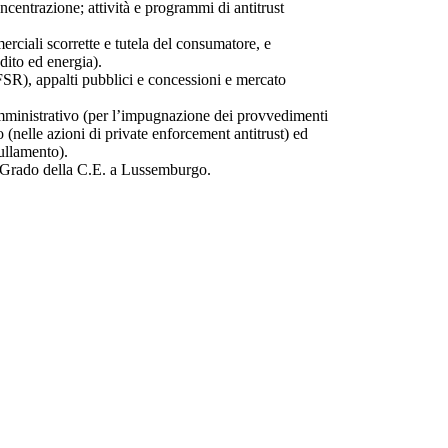
centrazione; attività e programmi di antitrust
erciali scorrette e tutela del consumatore, e
edito ed energia).
 (FSR), appalti pubblici e concessioni e mercato
amministrativo (per l’impugnazione dei provvedimenti
 (nelle azioni di private enforcement antitrust) ed
nullamento).
o Grado della C.E. a Lussemburgo.