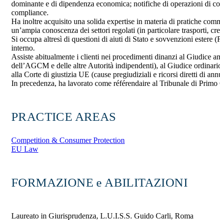
dominante e di dipendenza economica; notifiche di operazioni di con
compliance.
Ha inoltre acquisito una solida expertise in materia di pratiche comm
un’ampia conoscenza dei settori regolati (in particolare trasporti, cr
Si occupa altresì di questioni di aiuti di Stato e sovvenzioni estere
interno.
Assiste abitualmente i clienti nei procedimenti dinanzi al Giudice 
dell’AGCM e delle altre Autorità indipendenti), al Giudice ordinario
alla Corte di giustizia UE (cause pregiudiziali e ricorsi diretti di an
In precedenza, ha lavorato come référendaire al Tribunale di Prim
PRACTICE AREAS
Competition & Consumer Protection
EU Law
FORMAZIONE e ABILITAZIONI
Laureato in Giurisprudenza, L.U.I.S.S. Guido Carli, Roma