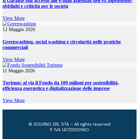
Il Garante sull’accesso alle e-mail aziendali dell’ex dipendente:
obblighi e criticità per le società
View More
12 Maggio 2026
Greenwashing, social washing e circolarità nelle pratiche
commerciali
View More
11 Maggio 2026
Turismo: al via il Fondo da 109 milioni per sostenibilità,
efficienza energetica e digitalizzazione delle imprese
View More
© SOLVING SRL STA – All rights reserved
P. IVA ​14172920960