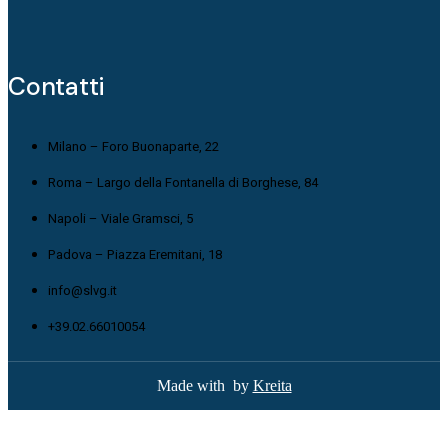
Contatti
Milano – Foro Buonaparte, 22
Roma – Largo della Fontanella di Borghese, 84
Napoli – Viale Gramsci, 5
Padova – Piazza Eremitani, 18
info@slvg.it
+39.02.66010054
Made with
by
Kreita