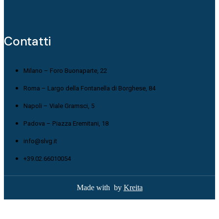
Contatti
Milano – Foro Buonaparte, 22
Roma – Largo della Fontanella di Borghese, 84
Napoli – Viale Gramsci, 5
Padova – Piazza Eremitani, 18
info@slvg.it
+39.02.66010054
Made with
by
Kreita