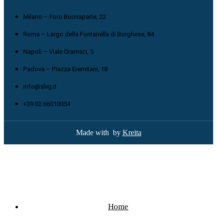
Milano – Foro Buonaparte, 22
Roma – Largo della Fontanella di Borghese, 84
Napoli – Viale Gramsci, 5
Padova – Piazza Eremitani, 18
info@slvg.it
+39.02.66010054
Made with
by
Kreita
Home