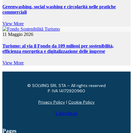
Greenwashing, social washing e circolarità nelle pratiche
commerciali
View More
11 Maggio 2026
Turismo: al via il Fondo da 109 milioni per sostenibilità,
efficienza energetica e digitalizzazione delle imprese
View More
© SOLVING SRL STA – All rights reserved
P. IVA ​14172920960
Privacy Policy
|
Cookie Policy
Linkedin-in
Pages