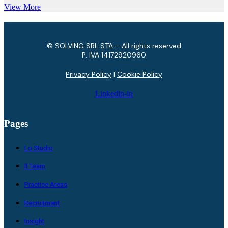
View More
© SOLVING SRL STA – All rights reserved
P. IVA ​14172920960
Privacy Policy
|
Cookie Policy
Linkedin-in
Pages
Lo Studio
Il Team
Practice Areas
Recruitment
Insight