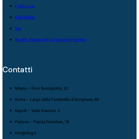
Public Law
Real Estate
Tax
Wealth, Estate and Succession Planning
Contatti
Milano – Foro Buonaparte, 22
Roma – Largo della Fontanella di Borghese, 84
Napoli – Viale Gramsci, 5
Padova – Piazza Eremitani, 18
info@slvg.it