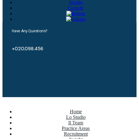
Insight
Contatti
Have Any Questions?
+020.098.456
Home
Lo Studio
Il Team
Practice Areas
Recruitment